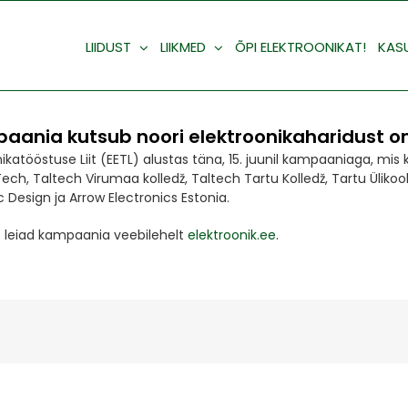
LIIDUST
LIIKMED
ÕPI ELEKTROONIKAT!
KAS
paania kutsub noori elektroonikaharidus
nikatööstuse Liit (EETL) alustas täna, 15. juunil kampaaniaga, mi
ch, Taltech Virumaa kolledž, Taltech Tartu Kolledž, Tartu Ülikool
 Design ja Arrow Electronics Estonia.
 leiad kampaania veebilehelt
elektroonik.ee
.