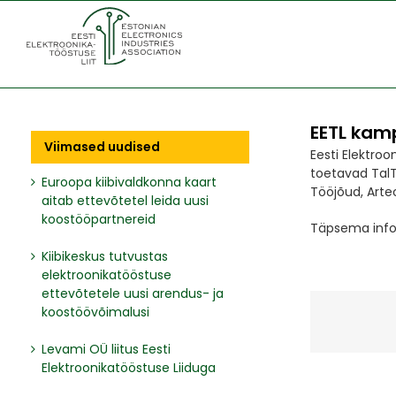
Skip
to
content
EETL kam
Viimased uudised
Eesti Elektroo
toetavad TalTe
Euroopa kiibivaldkonna kaart
Tööjõud, Artec
aitab ettevõtetel leida uusi
koostööpartnereid
Täpsema info
Kiibikeskus tutvustas
elektroonikatööstuse
ettevõtetele uusi arendus- ja
koostöövõimalusi
Levami OÜ liitus Eesti
Elektroonikatööstuse Liiduga