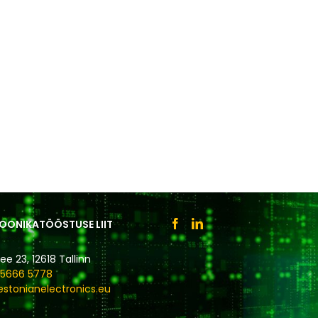
ROONIKATÖÖSTUSE LIIT
e 23, 12618 Tallinn
 5666 5778
stonianelectronics.eu