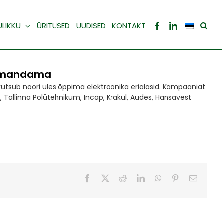
ULIKKU
ÜRITUSED
UUDISED
KONTAKT
t omandama
s kutsub noori üles õppima elektroonika erialasid. Kampaaniat
, Tallinna Polütehnikum, Incap, Krakul, Audes, Hansavest
Facebook
X
Reddit
LinkedIn
WhatsApp
Pinterest
Email