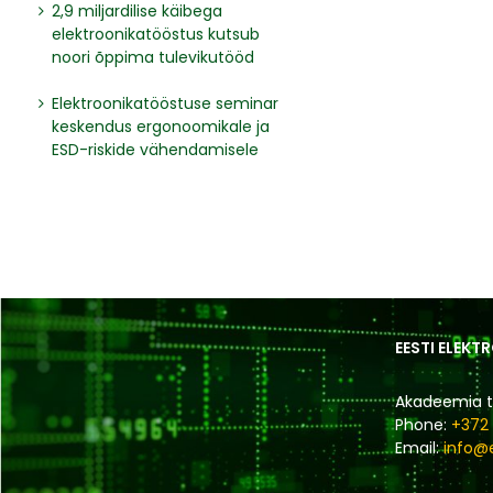
2,9 miljardilise käibega
elektroonikatööstus kutsub
noori õppima tulevikutööd
Elektroonikatööstuse seminar
keskendus ergonoomikale ja
ESD-riskide vähendamisele
EESTI ELEKT
Akadeemia te
Phone:
+372
Email:
info@e